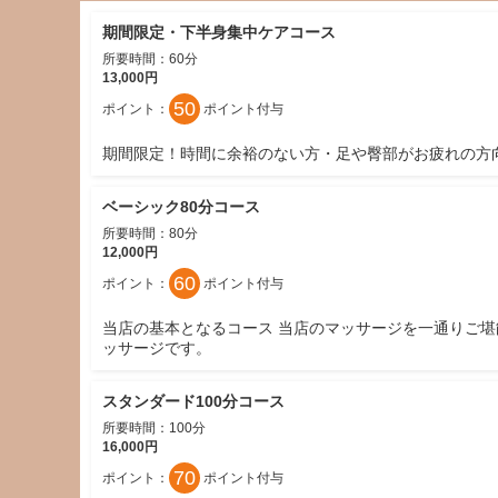
期間限定・下半身集中ケアコース
所要時間：60分
13,000円
50
ポイント：
ポイント
付与
期間限定！時間に余裕のない方・足や臀部がお疲れの方
ベーシック80分コース
所要時間：80分
12,000円
60
ポイント：
ポイント
付与
当店の基本となるコース 当店のマッサージを一通りご
ッサージです。
スタンダード100分コース
所要時間：100分
16,000円
70
ポイント：
ポイント
付与