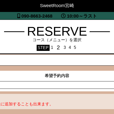
SweetRoom宮崎
090-8663-2468
10:00～ラスト
RESERVE
コース（メニュー）を選択
2
1
3
4
5
STEP
希望予約内容
後に追加することも出来ます。